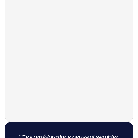
Recherche rapide
Anglais
Swahili
Wolof
Français
Hausa
"Ces améliorations peuvent sembler 