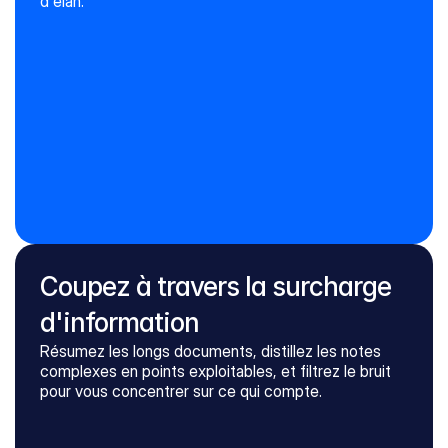
d'élan.
Générer un nouveau texte
Copier le texte
moment convivial autour d'un verre. Assurez-
Organisez un événement surprise pour 
Coupez à travers la surcharge
célébrer la réussite d'un projet avec votre 
d'information
équipe. Prévoyez une présentation des 
résultats, un discours de félicitations et un 
Résumez les longs documents, distillez les notes 
complexes en points exploitables, et filtrez le bruit 
Réessayer
vous d'inviter tous les collaborateurs impliqués 
Insérer le texte
pour vous concentrer sur ce qui compte.
et de garder la confidentialité jusqu'à 
l'annonce officielle !