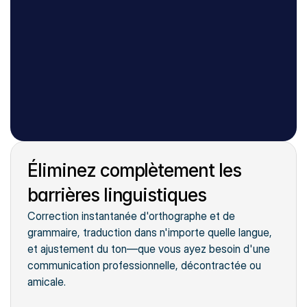
MODIFIER EXISTANT
Réviser grammaire et style
Éliminez complètement les
Résumer le texte
Texte court
Traduire le texte
barrières linguistiques
Texte moyen
Changer le ton
Correction instantanée d'orthographe et de 
Texte long
grammaire, traduction dans n'importe quelle langue, 
et ajustement du ton—que vous ayez besoin d'une 
communication professionnelle, décontractée ou 
amicale.