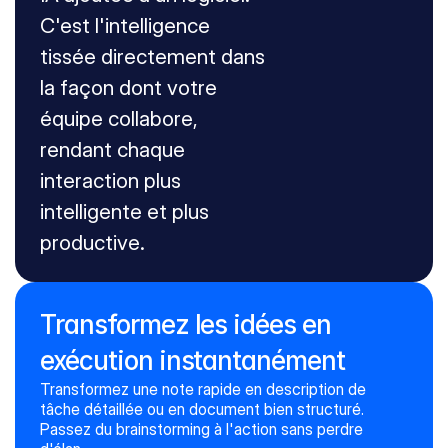
C'est l'intelligence 
tissée directement dans 
la façon dont votre 
équipe collabore, 
rendant chaque 
Demander à l'IA de :
interaction plus 
CRÉER NOUVEAU
intelligente et plus 
Générer un nouveau texte
productive.
MODIFIER EXISTANT
Réviser grammaire et style
Résumer le texte
Transformez les idées en
Traduire le texte
Changer le ton
exécution instantanément
Transformez une note rapide en description de 
tâche détaillée ou en document bien structuré. 
Passez du brainstorming à l'action sans perdre 