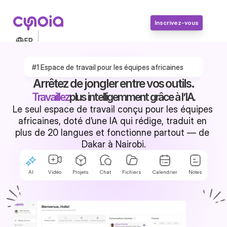
Inscrivez-vous
Select Language
FR
Contactez-nous
Connexion
#1 Espace de travail pour les équipes africaines 
Inscrivez-vous
Arrêtez de jongler entre vos outils.
Travaillez
plus intelligemment grâce à l’IA.
Le seul espace de travail conçu pour les équipes 
africaines, doté d’une IA qui rédige, traduit en 
plus de 20 langues et fonctionne partout — de 
Dakar à Nairobi.
AI
Vidéo
Projets
Chat
Fichiers
Calendrier
Notes
Essayez gratuitement
Demander une démo