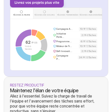
Livrez vos projets plus vite
TÂCHES À FAIRE
TÂCHES EN COURS
TÂCHES TERMINÉES
TÂCHES INACHEVÉES
Campagne A...
10
(
11)
Tâches
Initiative 
2
(
4)
Tâches
Porté...
Programme...
6
(
14)
Tâches
62
(
89)
Moteur de Tr...
10
(
11)
Tâches
TODO 
TASKS
Défi Innovati...
2
(
4)
Tâches
Campagne 
24
(
33)
Tâches
P...
RESTEZ PRODUCTIF
Maintenez l'élan de votre équipe
Allez à l'essentiel. Suivez la charge de travail de 
l'équipe et l'avancement des tâches sans effort, 
pour que votre équipe reste concentrée et 
productive, sans s'épuiser.