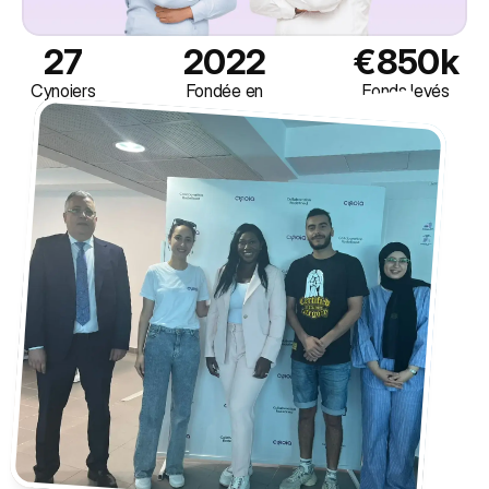
27
2022
€850k
Cynoiers
Fondée en
Fonds levés