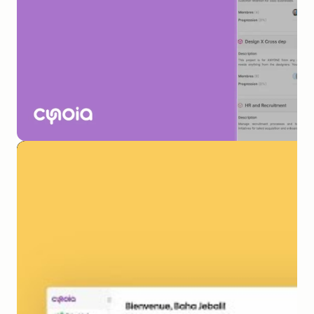
Comment filtrer et trier les tâches et projets
Comment utiliser l'application Chat pour la 
messagerie directe
Comment créer et gérer les canaux de discussion
Comment créer une salle d'appel
Comment créer des calendriers
Comment créer un événement
Comment attribuer des rôles et des permissions 
aux membres de l'équipe
Comment utiliser les sous-tâches pour 
décomposer les tâches (Plans Pro Team)