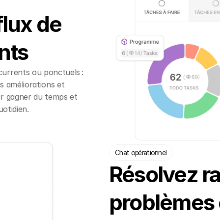
flux de
ents
urrents ou ponctuels :
es améliorations et
ur gagner du temps et
uotidien.
Chat opérationnel
Résolvez r
problèmes 