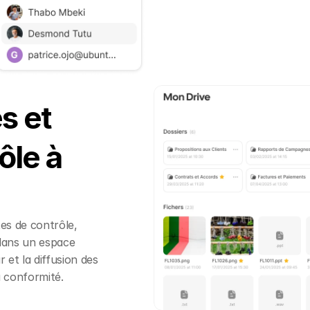
Essai gratuit →
s et
ôle à
tes de contrôle,
 dans un espace
ur et la diffusion des
a conformité.