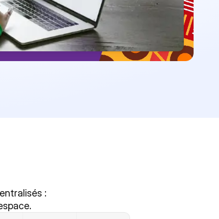
tralisés : 
 espace.