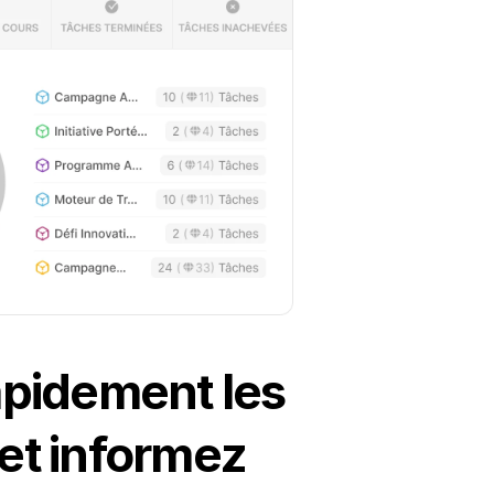
apidement les
et informez