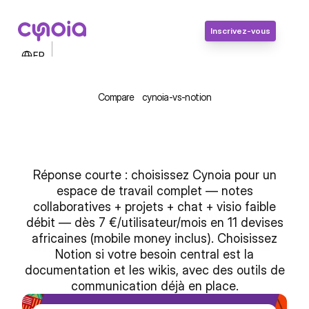
Inscrivez-vous
Select Language
FR
Contactez-nous
Connexion
Compare
cynoia-vs-notion
Inscrivez-vous
Réponse courte : choisissez Cynoia pour un
espace de travail complet — notes
collaboratives + projets + chat + visio faible
Cynoia vs Notion : Le hub de 
débit — dès 7 €/utilisateur/mois en 11 devises
collaboration pour les équipes 
africaines (mobile money inclus). Choisissez
africaines, pas seulement un bloc-
Notion si votre besoin central est la
notes.
documentation et les wikis, avec des outils de
communication déjà en place.