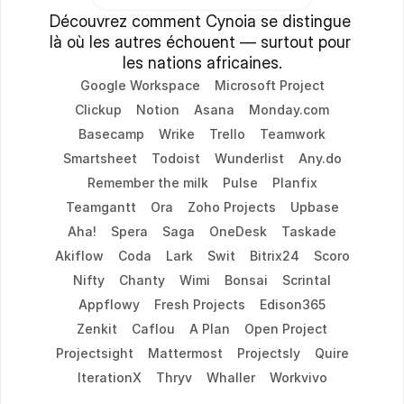
Découvrez comment Cynoia se distingue 
là où les autres échouent — surtout pour 
les nations africaines.
Google Workspace
Microsoft Project
Clickup
Notion
Asana
Monday.com
Basecamp
Wrike
Trello
Teamwork
Smartsheet
Todoist
Wunderlist
Any.do
Remember the milk
Pulse
Planfix
Teamgantt
Ora
Zoho Projects
Upbase
Aha!
Spera
Saga
OneDesk
Taskade
Akiflow
Coda
Lark
Swit
Bitrix24
Scoro
Nifty
Chanty
Wimi
Bonsai
Scrintal
Appflowy
Fresh Projects
Edison365
Zenkit
Caflou
A Plan
Open Project
Projectsight
Mattermost
Projectsly
Quire
IterationX
Thryv
Whaller
Workvivo