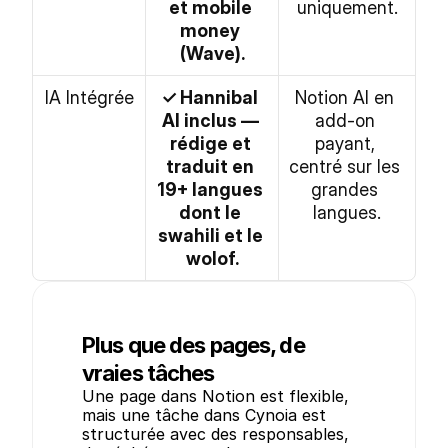
et mobile 
uniquement.
money 
(Wave).
IA Intégrée
✓ Hannibal 
Notion AI en 
AI inclus — 
add-on 
rédige et 
payant, 
traduit en 
centré sur les 
19+ langues 
grandes 
dont le 
langues.
swahili et le 
wolof.
Plus que des pages, de
vraies tâches
Une page dans Notion est flexible, 
mais une tâche dans Cynoia est 
structurée avec des responsables, 