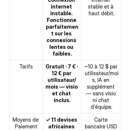
internet 
stable et à 
instable. 
haut débit.
Fonctionne 
parfaitemen
t sur les 
connexions 
lentes ou 
faibles.
Tarifs
Gratuit · 7 € · 
~10 à 12 $ par 
12 € par 
utilisateur/moi
utilisateur/
s, IA en 
mois — visio 
supplément 
et chat 
— sans visio 
inclus.
ni chat 
d'équipe.
Moyens de 
✓ 11 devises 
Carte 
Paiement
africaines 
bancaire USD 