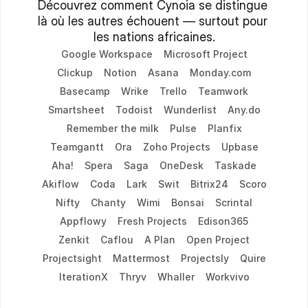
Découvrez comment Cynoia se distingue 
là où les autres échouent — surtout pour 
les nations africaines.
Google Workspace
Microsoft Project
Clickup
Notion
Asana
Monday.com
Basecamp
Wrike
Trello
Teamwork
Smartsheet
Todoist
Wunderlist
Any.do
Remember the milk
Pulse
Planfix
Teamgantt
Ora
Zoho Projects
Upbase
Aha!
Spera
Saga
OneDesk
Taskade
Akiflow
Coda
Lark
Swit
Bitrix24
Scoro
Nifty
Chanty
Wimi
Bonsai
Scrintal
Appflowy
Fresh Projects
Edison365
Zenkit
Caflou
A Plan
Open Project
Projectsight
Mattermost
Projectsly
Quire
IterationX
Thryv
Whaller
Workvivo