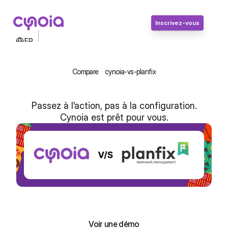
Inscrivez-vous
Select Language
FR
Contactez-nous
Connexion
Compare
cynoia-vs-planfix
Inscrivez-vous
Passez à l’action, pas à la configuration.
Cynoia est prêt pour vous.
Cynoia vs Planfix : Collaboration 
facile pour les équipes africaines
Inscrivez-vous, c'est gratuit !
Inscrivez-vous, c'est gratuit !
Voir une démo