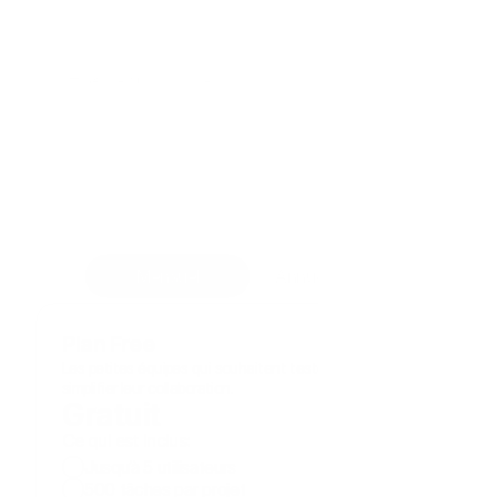
Tarifs et Abonnements
Commencez gratuitement. 
Des plans adaptés à toutes les 
équipes.
Explorez toutes les fonctionnalités pendant 14 
jours, sans fournir de carte bancaire.
Mensuel
Annuel ( -20%)
Plan Free
Les petites équipes qui souhaitent tester Cynoia et 
simplifier leur collaboration.
Gratuit
Ce qui est inclus:
Jusqu’à 5 utilisateurs
500 tâches par projet