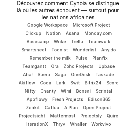
Découvrez comment Cynoia se distingue 
là où les autres échouent — surtout pour 
les nations africaines.
Google Workspace
Microsoft Project
Clickup
Notion
Asana
Monday.com
Basecamp
Wrike
Trello
Teamwork
Smartsheet
Todoist
Wunderlist
Any.do
Remember the milk
Pulse
Planfix
Teamgantt
Ora
Zoho Projects
Upbase
Aha!
Spera
Saga
OneDesk
Taskade
Akiflow
Coda
Lark
Swit
Bitrix24
Scoro
Nifty
Chanty
Wimi
Bonsai
Scrintal
Appflowy
Fresh Projects
Edison365
Zenkit
Caflou
A Plan
Open Project
Projectsight
Mattermost
Projectsly
Quire
IterationX
Thryv
Whaller
Workvivo