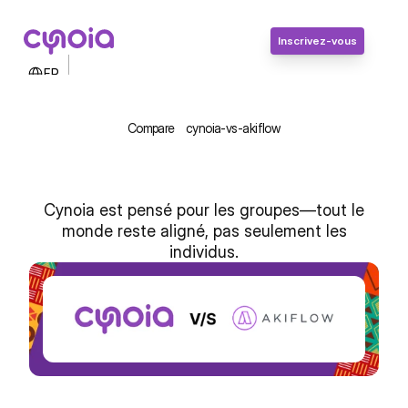
Inscrivez-vous
Select Language
FR
Contactez-nous
Connexion
Compare
cynoia-vs-akiflow
Inscrivez-vous
Cynoia est pensé pour les groupes—tout le
monde reste aligné, pas seulement les
individus.
Cynoia vs Akiflow : Le succès 
d’équipe, pas seulement la 
productivité perso
Inscrivez-vous, c'est gratuit !