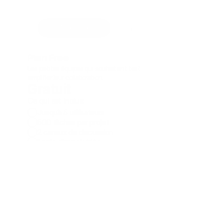
jours, sans fournir de carte bancaire.
Mensuel
Annuel ( -20%)
Plan Free
Les petites équipes qui souhaitent tester Cynoia et 
simplifier leur collaboration.
Gratuit
Ce qui est inclus:
Jusqu’à 5 utilisateurs
500 tâches par projet
2 canaux de discussion
1 salle d’appel vidéo
50 notes
Commencez dès maintenant
Commencez dès maintenant
Plan Basic