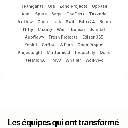
Teamgantt
Ora
Zoho Projects
Upbase
Aha!
Spera
Saga
OneDesk
Taskade
Akiflow
Coda
Lark
Swit
Bitrix24
Scoro
Nifty
Chanty
Wimi
Bonsai
Scrintal
Appflowy
Fresh Projects
Edison365
Zenkit
Caflou
A Plan
Open Project
Projectsight
Mattermost
Projectsly
Quire
IterationX
Thryv
Whaller
Workvivo
Les équipes qui ont transformé 