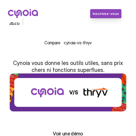
Inscrivez-vous
Select Language
FR
Contactez-nous
Connexion
Compare
cynoia-vs-thryv
Inscrivez-vous
Cynoia vous donne les outils utiles, sans prix
chers ni fonctions superflues.
Cynoia vs Thryv : Collaboration 
abordable et pratique pour l’Afrique
Inscrivez-vous, c'est gratuit !
Inscrivez-vous, c'est gratuit !
Voir une démo