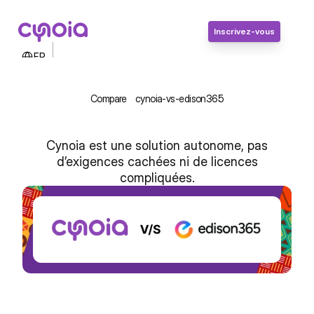
Inscrivez-vous
Select Language
FR
Contactez-nous
Connexion
Compare
cynoia-vs-edison365
Inscrivez-vous
Cynoia est une solution autonome, pas
d’exigences cachées ni de licences
compliquées.
Cynoia vs edison365 : Outils projet 
simples et pratiques pour l’Afrique
Inscrivez-vous, c'est gratuit !
Inscrivez-vous, c'est gratuit !