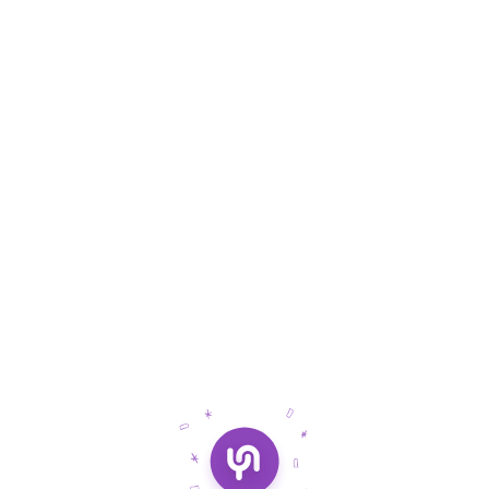
Ce qui est inclus:
Utilisateurs payants illimités
Tâches de projet illimitées
Canaux de discussion illimités
Salles d’appels vidéo illimitées
Notes illimitées
Essayez gratuitement
Essayez gratuitement