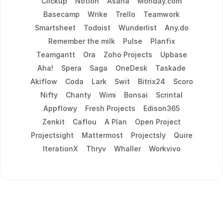
Clickup
Notion
Asana
Monday.com
Basecamp
Wrike
Trello
Teamwork
Smartsheet
Todoist
Wunderlist
Any.do
Remember the milk
Pulse
Planfix
Teamgantt
Ora
Zoho Projects
Upbase
Aha!
Spera
Saga
OneDesk
Taskade
Akiflow
Coda
Lark
Swit
Bitrix24
Scoro
Nifty
Chanty
Wimi
Bonsai
Scrintal
Appflowy
Fresh Projects
Edison365
Zenkit
Caflou
A Plan
Open Project
Projectsight
Mattermost
Projectsly
Quire
IterationX
Thryv
Whaller
Workvivo