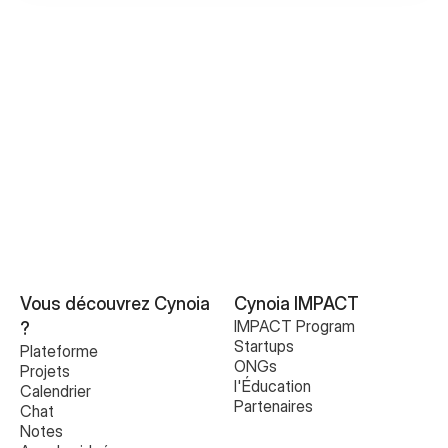
Créer ou rejoindre votre premier espace de travail
Inviter des membres de l’équipe
Rôles et Permissions
Comprendre votre Espace de Travail
Vous découvrez Cynoia 
Cynoia IMPACT
IMPACT Program
?
Startups
Plateforme
ONGs
Projets
l'Éducation
Calendrier
Partenaires
Chat
Notes