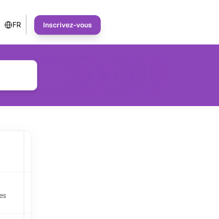
Select Language
Inscrivez-vous
FR
Créer ou rejoindre votre premier 
espace de travail
s 
Inviter des membres de l’équipe
Rôles et Permissions
Comprendre votre Espace de Travail