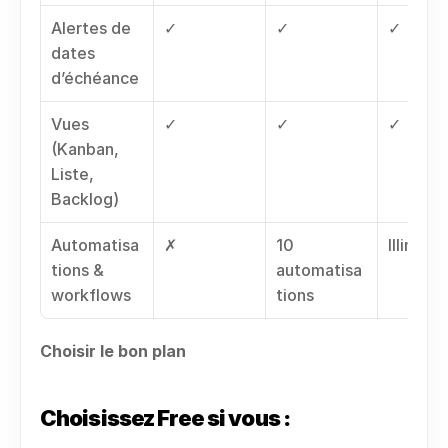
Alertes de 
✓
✓
✓
dates 
d’échéance
Vues 
✓
✓
✓
(Kanban, 
Liste, 
Backlog)
Automatisa
✗
10 
Illimité
tions & 
automatisa
workflows
tions
Choisir le bon plan
Choisissez Free si vous :