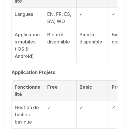
lité
Langues
EN, FR, ES, 
✓
✓
SW, WO
Application
Bientôt 
Bientôt 
Bientôt 
s mobiles 
disponible
disponible
disponi
(iOS & 
Android)
Application Projets
Fonctionna
Free
Basic
Pro
lité
Gestion de 
✓
✓
✓
tâches 
basique