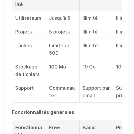
lité
Utilisateurs
Jusqu’à 5
Illimité
Illimité
Projets
5 projets
Illimité
Illimité
Tâches
Limite de 
Illimité
Illimité
500
Stockage 
100 Mo
10 Go
100 Go
de fichiers
Support
Communau
Support par 
Support
té
email
priorita
Fonctionnalités générales
Fonctionna
Free
Basic
Pro