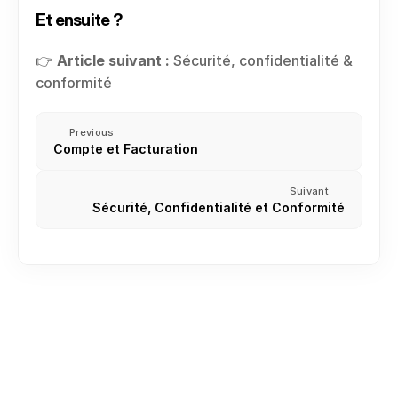
Et ensuite ?
👉
 Article suivant :
 Sécurité, confidentialité & 
conformité
Previous
Compte et Facturation
Suivant
Sécurité, Confidentialité et Conformité
Créer ou rejoindre votre premier espace de travail
Inviter des membres de l’équipe
Rôles et Permissions