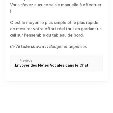
Vous n'avez aucune saisie manuelle à effectuer 
!
C'est le moyen le plus simple et le plus rapide 
de mesurer votre effort réel tout en gardant un 
œil sur l'ensemble du tableau de bord.
👉 
Article suivant :
Budget et dépenses
Previous
Envoyer des Notes Vocales dans le Chat
Créer ou rejoindre votre premier espace de travail
Inviter des membres de l’équipe
Rôles et Permissions