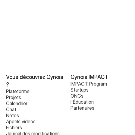
Créer ou rejoindre votre premier espace de travail
Inviter des membres de l’équipe
Rôles et Permissions
Comprendre votre Espace de Travail
Vous découvrez Cynoia 
Cynoia IMPACT
IMPACT Program
?
Startups
Plateforme
ONGs
Projets
l'Éducation
Calendrier
Partenaires
Chat
Notes
Appels videós
Fichiers
Journal des modifications