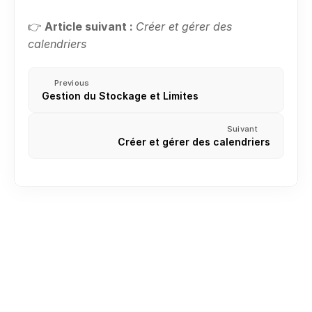
👉 
Article suivant :
Créer et gérer des 
calendriers
Previous
Gestion du Stockage et Limites
Suivant
Créer et gérer des calendriers
Créer ou rejoindre votre premier espace de travail
Inviter des membres de l’équipe
Rôles et Permissions
Comprendre votre Espace de Travail