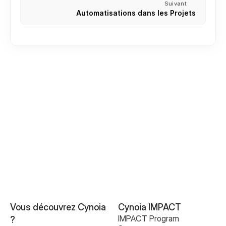
Suivant
Automatisations dans les Projets
Créer ou rejoindre votre premier espace de travail
Inviter des membres de l’équipe
Rôles et Permissions
Comprendre votre Espace de Travail
Vous découvrez Cynoia 
Cynoia IMPACT
IMPACT Program
?